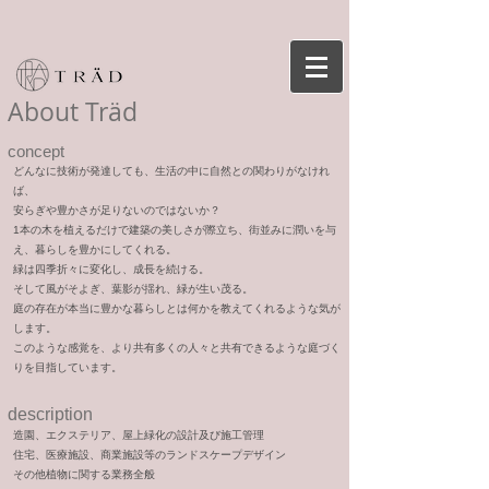
About Träd
concept
どんなに技術が発達しても、生活の中に自然との関わりがなけれ
ば、
安らぎや豊かさが足りないのではないか？
1本の木を植えるだけで建築の美しさが際立ち、街並みに潤いを与
え、暮らしを豊かにしてくれる。
緑は四季折々に変化し、成長を続ける。
そして風がそよぎ、葉影が揺れ、緑が生い茂る。
庭の存在が本当に豊かな暮らしとは何かを教えてくれるような気が
します。
このような感覚を、より共有多くの人々と共有できるような庭づく
りを目指しています。
description
造園、エクステリア、屋上緑化の設計及び施工管理
住宅、医療施設、商業施設等のランドスケープデザイン
その他植物に関する業務全般​​​​​​​​​​​​​​​​​​​​​​​​​​​​